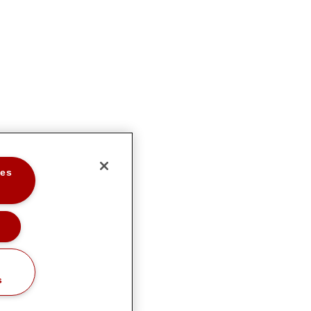
les
s