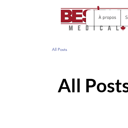
À propos
S
All Posts
All Post