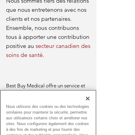
Nous sommes fiers des relations
que nous entretenons avec nos
clients et nos partenaires.
Ensemble, nous contribuons
tous à apporter une contribution
positive au
secteur canadien des
soins de santé.
Best Buy Medical offre un service et
des solutions exceptionnels, ce qui
en fait un choix évident en tant que
Nous utilisons des cookies ou des technologies
distributeur dans le domaine de la
similaires pour maintenir la sécurité, permettre
santé. Ils ont constamment prouvé
aux utilisateurs certains choix et améliorer nos
sites. Nous configurons également des cookies
leur efficacité et leur efficience pour
à des fins de marketing et pour fournir des
répondre à nos besoins spécifiques,