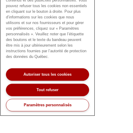
contenus et des publicités personnalisés. Vous
pouvez refuser tous les cookies non essentiels
car ils se montrent disposés à
en cliquant sur le bouton à droite. Pour plus
modifier leurs propres procédures et
d’informations sur les cookies que nous
politiques afin de faciliter notre
utilisons et sur nos fournisseurs et pour gérer
vos préférences, cliquez sur « Paramètres
processus. Leur équipe de service
personnalisés ». Veuillez noter que l’étiquette
client est toujours réactive et fournit
des boutons et le texte du bandeau peuvent
être mis à jour ultérieurement selon les
un service, une communication et
instructions fournies par l’autorité de protection
des solutions de haute qualité à
des données du Québec.
toutes les préoccupations que nous
soulevons, ce qui fait de notre
Autoriser tous les cookies
Subscribe to our newsletter
collaboration avec eux un excellent
choix !
Subscribe to our newsletter to stay updated on
Tout refuser
company news, promotions and industry changes.
Join our community and be the first to know what's
happening!
Paramètres personnalisés
Client satisfait
First name